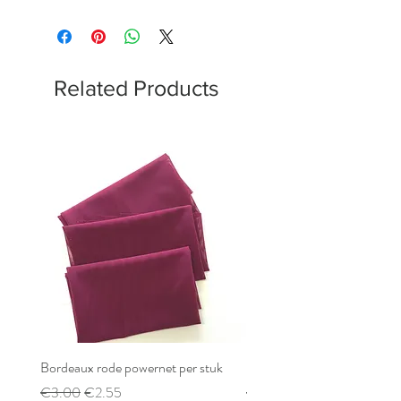
Related Products
Bordeaux rode powernet per stuk
Bordeaux rode powernet pe
Regular Price
Sale Price
Regular Price
€3.00
€2.55
€2.80