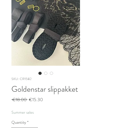
SKU: CR1582
Goldenstar slippakket
Regular
Sale
 €18.00 
€15.30
Price
Price
Summer sales
Quantity
*