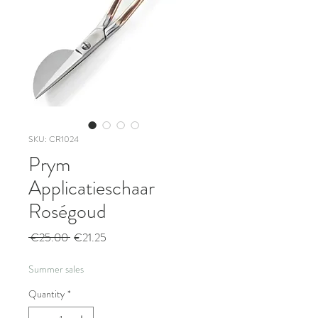
SKU: CR1024
Prym
Applicatieschaar
Roségoud
Regular
Sale
 €25.00 
€21.25
Price
Price
Summer sales
Quantity
*