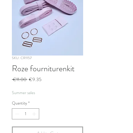
SKU: CR1157
Roze fourniturenkit
Regular
Sale
 €11.00 
€9.35
Price
Price
Summer sales
Quantity
*