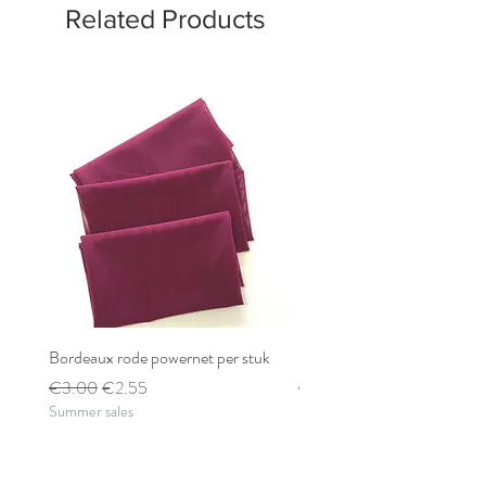
Related Products
Bordeaux rode powernet per stuk
Bordeaux rode powernet pe
Regular Price
Sale Price
Regular Price
€3.00
€2.55
€2.80
Summer sales
Summer sales