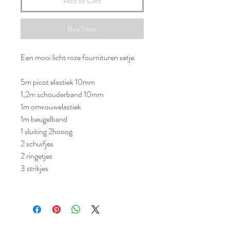
Add to Cart
Buy Now
Een mooi licht roze fournituren setje.
5m picot elastiek 10mm
1,2m schouderband 10mm
1m omvouwelastiek
1m beugelband
1 sluiting 2hooog
2 schuifjes
2 ringetjes
3 strikjes