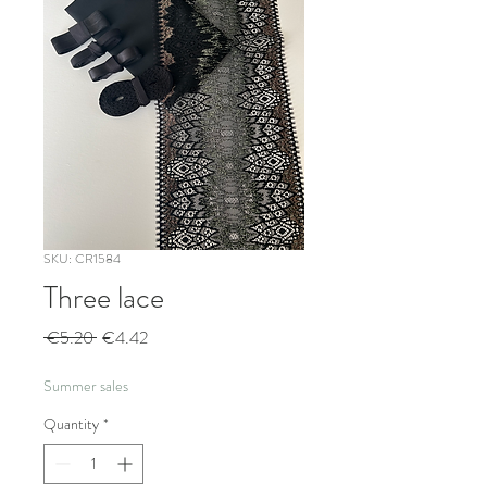
SKU: CR1584
Three lace
Regular
Sale
 €5.20 
€4.42
Price
Price
Summer sales
Quantity
*