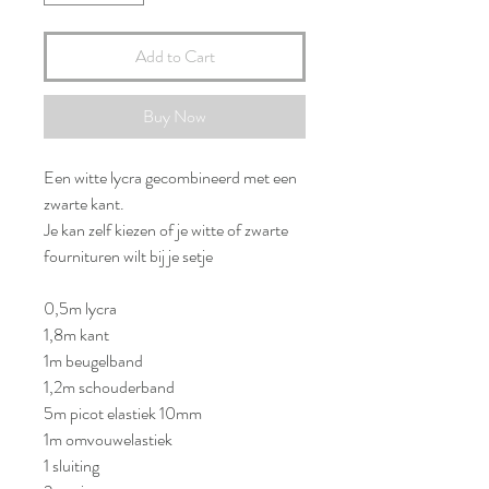
Add to Cart
Buy Now
Een witte lycra gecombineerd met een
zwarte kant.
Je kan zelf kiezen of je witte of zwarte
fournituren wilt bij je setje
0,5m lycra
1,8m kant
1m beugelband
1,2m schouderband
5m picot elastiek 10mm
1m omvouwelastiek
1 sluiting