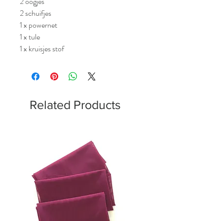
2 oogjes
2 schuifjes
1 x powernet
1 x tule
1 x kruisjes stof
Related Products