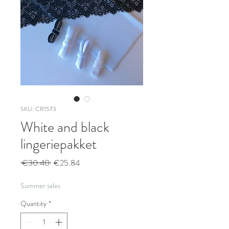
SKU: CR1573
White and black
lingeriepakket
Regular
Sale
 €30.40 
€25.84
Price
Price
Summer sales
Quantity
*