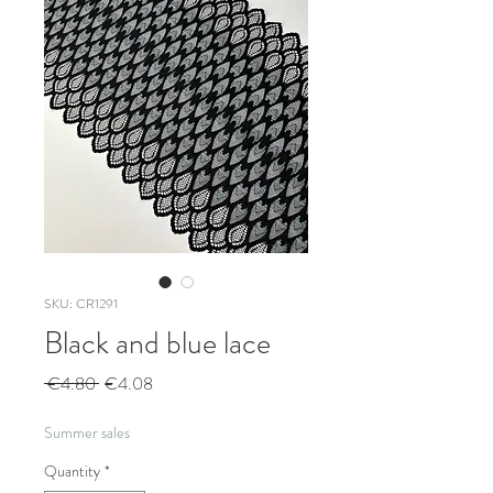
SKU: CR1291
Black and blue lace
Regular
Sale
 €4.80 
€4.08
Price
Price
Summer sales
Quantity
*