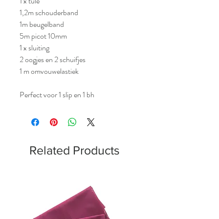
1 x tule
1,2m schouderband
1m beugelband
5m picot 10mm
1 x sluiting
2 oogjes en 2 schuifjes
1 m omvouwelastiek
Perfect voor 1 slip en 1 bh
Related Products