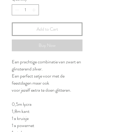
Add to Cart
Buy Now
Een prachtige combinatie van zwart en
glinsterend zilver.
Een perfect setje voor met de
feestdagen maar ook
voor jezelf extra te doen glitteren.
0,5m lycra
1,8m kant
1 x kruisje
1 x powernet