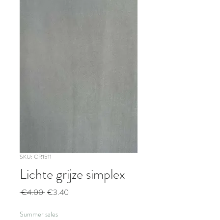
SKU: CR1511
Lichte grijze simplex
Regular
Sale
 €4.00 
€3.40
Price
Price
Summer sales