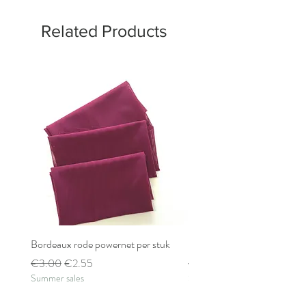
Related Products
Bordeaux rode powernet per stuk
Bordeaux rode powernet pe
Regular Price
Sale Price
Regular Price
€3.00
€2.55
€2.80
Summer sales
Summer sales