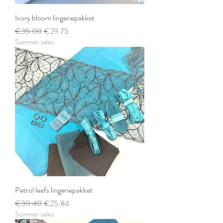
Ivory bloom lingeriepakket
Regular Price
Sale Price
€35.00
€29.75
Summer sales
Petrol leafs lingeriepakket
Regular Price
Sale Price
€30.40
€25.84
Summer sales