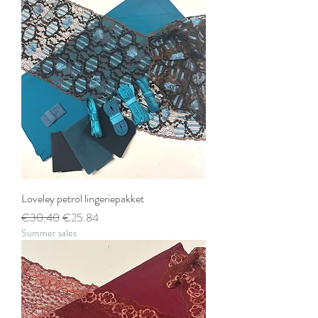
Loveley petrol lingeriepakket
Regular Price
Sale Price
€30.40
€25.84
Summer sales