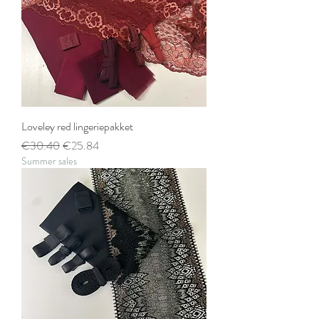
Loveley red lingeriepakket
Regular Price
Sale Price
€30.40
€25.84
Summer sales